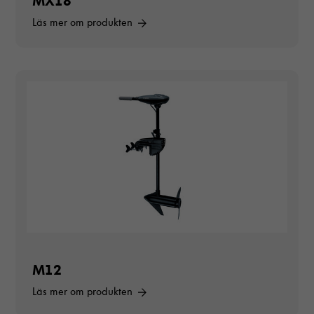
MX18
Läs mer om produkten
Nödvändiga
Dessa cookies
går inte att
välja bort. De
M12
behövs för att
hemsidan över
Läs mer om produkten
huvud taget
ska fungera.