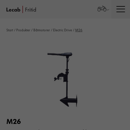
Men
Start
/
Produkter
/
Båtmotorer
/
Electric Drive
/
M26
M26