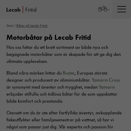
Men
Start
/
Båtar på Lecab Fritid
Motorbåtar på Lecab Fritid
Hos oss hittar du ett brett sortiment av både nya och
begagnade motorbåtar som är skapade för att ge dig den
ultimata upplevelsen.
Bland våra märken hittar du
Buster
, Europas största
designer och producent av aliminiumbåtar.
Yamarin Cross
är synonymt med äventyr och trygghet, medan
Yamarin
erbjuder stilfulla och tidlösa båtar för de som uppskattar
både komfort och prestanda.
Oavsett om du är ute efter fartfyllda äventyr, avkopplande
fiskeutflykter eller familjesemestrar på vattnet, så har vi
något som passar just dig. Vår expertis och passion för