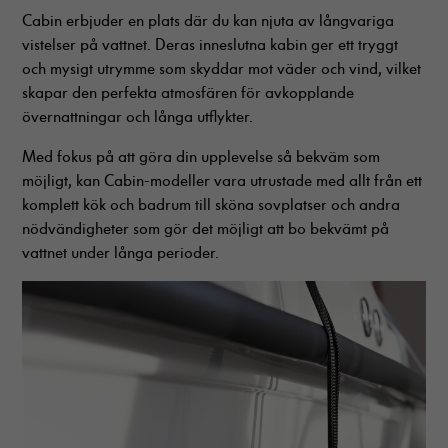
cookies
Cabin erbjuder en plats där du kan njuta av långvariga
kommer viss
vistelser på vattnet. Deras inneslutna kabin ger ett tryggt
funktionalitet
att försvinna
och mysigt utrymme som skyddar mot väder och vind, vilket
från
skapar den perfekta atmosfären för avkopplande
hemsidan.
övernattningar och långa utflykter.
Med fokus på att göra din upplevelse så bekväm som
Marknadsföring
möjligt, kan Cabin-modeller vara utrustade med allt från ett
Genom att dela
komplett kök och badrum till sköna sovplatser och andra
med dig av dina
nödvändigheter som gör det möjligt att bo bekvämt på
intressen och ditt
vattnet under långa perioder.
beteende när du
surfar ökar du
chansen att få se
personligt
anpassat innehåll
och erbjudanden.