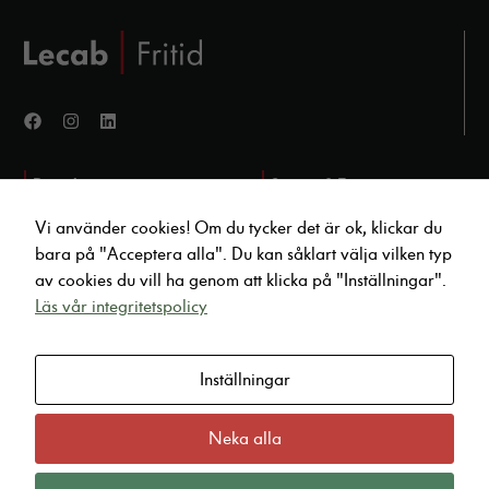
Produkter
Service & Tjänster
Fordon i lager
Verkstad Marinfordon
Vi använder cookies! Om du tycker det är ok, klickar du
Tillbehör & Reservdelar
Verkstad Landfordon
bara på "Acceptera alla". Du kan såklart välja vilken typ
Outlet
Vi köper ditt fordon
av cookies du vill ha genom att klicka på "Inställningar".
Hemleverans
Läs vår integritetspolicy
Fordonsförvaring
Kontakt
Inställningar
Vinterförvaring båt
infoyamaha@lecab.se
Vinterförvaring MC
010 47 04 880
Gjuterigatan 20, Karlstad
Neka alla
Visselblås Incident