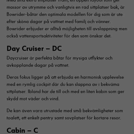
För att vi ska
massor av utrymme och vanligtvis en rad sittplatser bak, är
kunna
förbättra
Bowrider-båtar den optimala modellen för dig som är ute
hemsidans
efter sköna dagar på vattnet med familj och vänner.
funktionalitet
Bowrider erbjuder er alltså möjligheten till avslappning men
och
också vattensportsaktiviteter för den som önskar det.
uppbyggnad,
baserat på
Day Cruiser – DC
hur hemsidan
används.
Daycruiser är perfekta båtar för mysiga utflykter och
avkopplande dagar på vattnet.
Upplevelse
Deras fokus ligger på att erbjuda en harmonisk upplevelse
För att vår
med en rymlig cockpit där du kan slappna av i bekväma
hemsida ska
sittplatser. Ibland har de till och med en liten kabin som ger
prestera så
skydd mot väder och vind.
bra som
möjligt
De kan även vara utrustade med små bekvämligheter som
under ditt
toalett, ett enkelt pentry samt sovplatser för kortare resor.
besök. Om
du nekar
Cabin – C
dessa