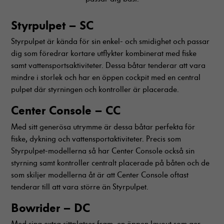
Styrpulpet – SC
Styrpulpet är kända för sin enkel- och smidighet och passar
dig som föredrar kortare utflykter kombinerat med fiske
samt vattensportsaktiviteter. Dessa båtar tenderar att vara
mindre i storlek och har en öppen cockpit med en central
pulpet där styrningen och kontroller är placerade.
Center Console – CC
Nödvändiga
Dessa cookies
Med sitt generösa utrymme är dessa båtar perfekta för
går inte att
fiske, dykning och vattensportaktiviteter. Precis som
välja bort. De
Styrpulpet-modellerna så har Center Console också sin
behövs för att
hemsidan över
styrning samt kontroller centralt placerade på båten och de
huvud taget
som skiljer modellerna åt är att Center Console oftast
ska fungera.
tenderar till att vara större än Styrpulpet.
Bowrider – DC
Statistik
Med sina extra sittplatser fram, en öppen layout som ger