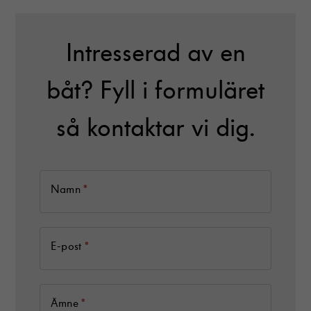
Intresserad av en
båt? Fyll i formuläret
så kontaktar vi dig.
K
*
Namn
o
n
t
a
*
E-post
k
t
a
*
Ämne
o