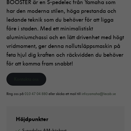
BOOSTER är en S-pedelec från Yamaha som
har den moderna stilen, höga prestanda och
ledande teknik som du behöver för att ligga
före i staden. Med ett minimalistiskt
aluminiumchassi och en lätt drivenhet med högt
vridmoment, ger denna nollutsläppsmaskin på
feta hjul dig kraften och räckvidden du behöver
för att komma fram snabbt!
Kontakta oss
Ring oss på
010 47 04 880
eller skicka ett mail till
infoyamaha@lecab.se
Höjdpunkter
S-pedelec AM-körkort