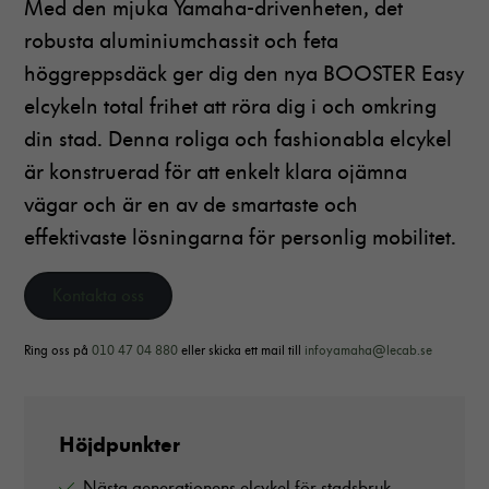
Med den mjuka Yamaha-drivenheten, det
robusta aluminiumchassit och feta
höggreppsdäck ger dig den nya BOOSTER Easy
elcykeln total frihet att röra dig i och omkring
din stad. Denna roliga och fashionabla elcykel
är konstruerad för att enkelt klara ojämna
vägar och är en av de smartaste och
effektivaste lösningarna för personlig mobilitet.
Kontakta oss
Ring oss på
010 47 04 880
eller skicka ett mail till
infoyamaha@lecab.se
Höjdpunkter
Nästa generationens elcykel för stadsbruk