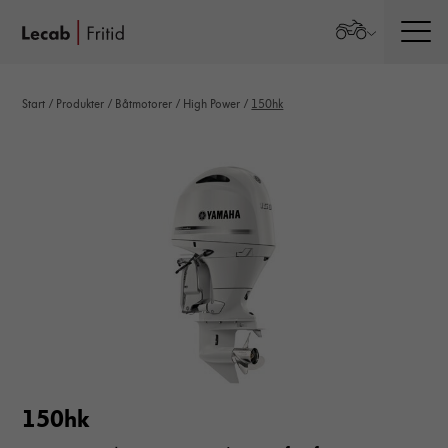
Men
Start
/
Produkter
/
Båtmotorer
/
High Power
/
150hk
150hk