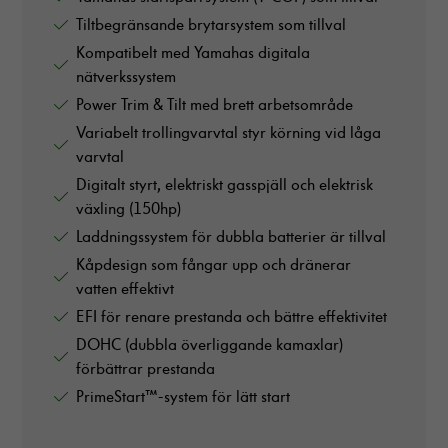
Tiltbegränsande brytarsystem som tillval
Kompatibelt med Yamahas digitala
nätverkssystem
Power Trim & Tilt med brett arbetsområde
Variabelt trollingvarvtal styr körning vid låga
varvtal
Digitalt styrt, elektriskt gasspjäll och elektrisk
växling (150hp)
Laddningssystem för dubbla batterier är tillval
Kåpdesign som fångar upp och dränerar
vatten effektivt
EFI för renare prestanda och bättre effektivitet
DOHC (dubbla överliggande kamaxlar)
förbättrar prestanda
PrimeStart™-system för lätt start