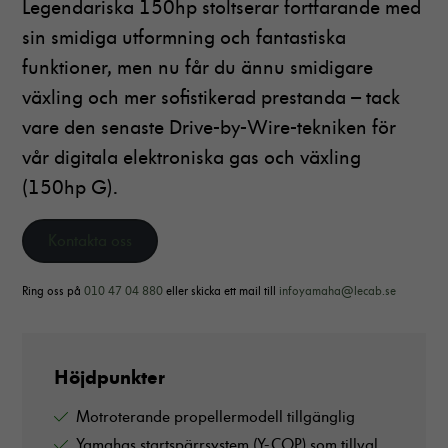
Legendariska 150hp stoltserar fortfarande med
sin smidiga utformning och fantastiska
funktioner, men nu får du ännu smidigare
växling och mer sofistikerad prestanda – tack
vare den senaste Drive-by-Wire-tekniken för
vår digitala elektroniska gas och växling
(150hp G).
Kontakta oss
Ring oss på
010 47 04 880
eller skicka ett mail till
infoyamaha@lecab.se
Höjdpunkter
Motroterande propellermodell tillgänglig
Yamahas startspärrsystem (Y-COP) som tillval