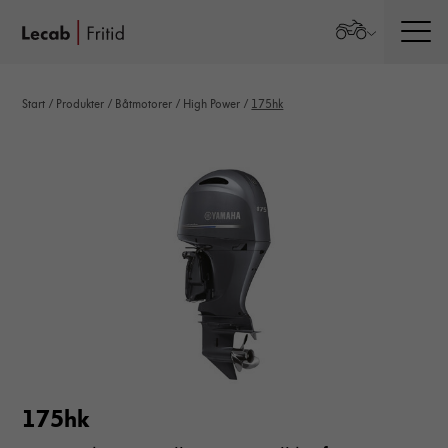
Men
Start
/
Produkter
/
Båtmotorer
/
High Power
/
175hk
175hk