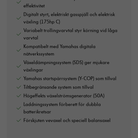
effektivitet
Digitalt styrt, elektriskt gasspjäll och elektrisk
växling (175hp C)
Variabelt trollingvarvtal styr körning vid låga
varvtal
Kompatibelt med Yamahas digitala
nätverkssystem
Växeldämpningssystem (SDS) ger mjukare
växlingar
Yamahas startspärrsystem (Y-COP) som tillval
Tiltbegränsande system som tillval
Högeffekts växelströmsgenerator (50A)
Laddningssystem förberett för dubbla
batterikretsar
Förskjuten vevaxel och speciell balansaxel