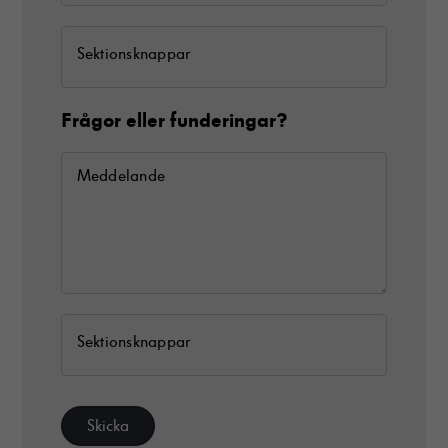
Sektionsknappar
Frågor eller funderingar?
Meddelande
Nödvändiga
Dessa cookies
går inte att
välja bort. De
behövs för att
hemsidan över
huvud taget
Sektionsknappar
ska fungera.
Statistik
Skicka
För att vi ska