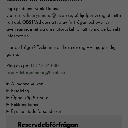
Inga problem! Kontakta oss
via
reservdelaryamaha@lecab.se
, så hjälper vi dig att hitta
OBS!
rätt del.
Vid denna typ av förfrågan behöver vi
ramnumret
även
på din motorcykel för att kunna ge korrekt
information.
Har du frågor? Tveka inte att höra av dig – vi hjälper dig
gärna.
Ring oss på
010 47 04 880
reservdelaryamaha@lecab.se
Allmänna villkor
Betalning
Öppet köp & returer
Reklamationer
Ej uthämtade försändelser
Reservdelsförfrågan