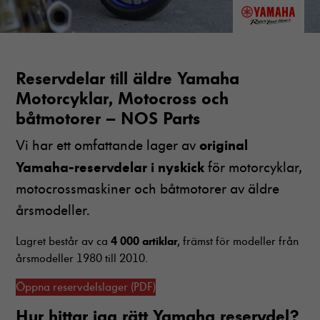
R
eservdelar till äldre Yamaha
Motorcyklar, Motocross och
båtmotorer – NOS Parts
original
Vi har ett omfattande lager av
Yamaha-reservdelar i nyskick
för motorcyklar,
motocrossmaskiner och båtmotorer av äldre
årsmodeller.
4 000 artiklar
Lagret består av ca
, främst för modeller från
årsmodeller 1980 till 2010.
Öppna reservdelslager (PDF)
Hur hittar jag rätt Yamaha reservdel?