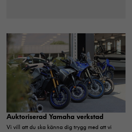
kunna
förbättra
hemsidans
funktionalitet
och
uppbyggnad,
baserat på
hur hemsidan
används.
Upplevelse
För att vår
hemsida ska
prestera så
bra som
möjligt
under ditt
besök. Om
Auktoriserad Yamaha verkstad
du nekar
dessa
Vi vill att du ska känna dig trygg med att vi
cookies