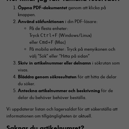
Öppna PDF-dokumentet
genom att klicka på
knappen.
Använd sökfunktionen
i din PDF-läsare:
På de flesta enheter:
Tryck
Ctrl+F
(Windows/Linux)
eller
Cmd+F
(Mac)
På mobila enheter: Tryck på menyikonen och
välj ”Sök” eller ”Hitta på sidan”
Skriv in artikelnummer eller delnamn
i sökrutan som
visas.
Bläddra genom sökresultaten
för att hitta de delar
du söker.
Anteckna artikelnummer och beskrivning
för de
delar du behöver behöver beställa.
Vi uppdaterar listan och lagersaldot för att säkerställa att
informationen om tillgängligheten är aktuell.
Saknar du artikelnumret
?