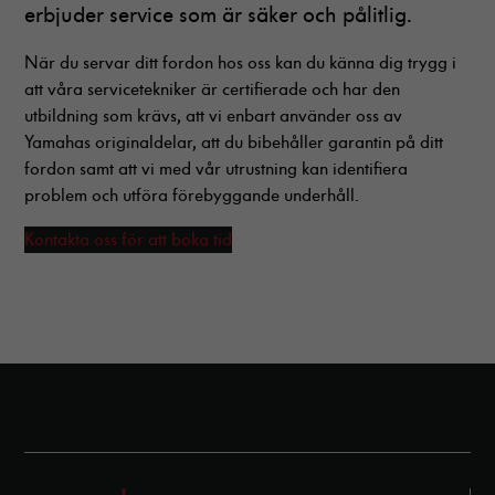
kommer viss
erbjuder service som är säker och pålitlig.
funktionalitet
att försvinna
När du servar ditt fordon hos oss kan du känna dig trygg i
från
att våra servicetekniker är certifierade och har den
hemsidan.
utbildning som krävs, att vi enbart använder oss av
Yamahas originaldelar, att du bibehåller garantin på ditt
fordon samt att vi med vår utrustning kan identifiera
Marknadsföring
problem och utföra förebyggande underhåll.
Genom att dela
med dig av dina
Kontakta oss för att boka tid
intressen och ditt
beteende när du
surfar ökar du
chansen att få se
personligt
anpassat innehåll
och erbjudanden.