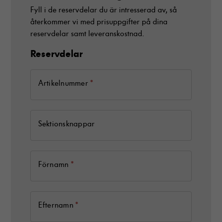
Fyll i de reservdelar du är intresserad av, så
återkommer vi med prisuppgifter på dina
reservdelar samt leveranskostnad.
Reservdelar
R
e
s
*
Artikelnummer
e
r
v
Sektionsknappar
d
e
l
a
*
Förnamn
r
*
Efternamn