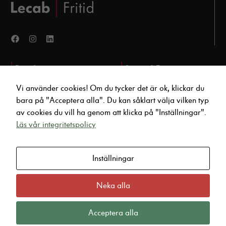
Produkter
Service & Tjänster
Fordon i lager
Verkstad Marinfordon
Vi använder cookies! Om du tycker det är ok, klickar du
Tillbehör & Reservdelar
Verkstad Landfordon
bara på "Acceptera alla". Du kan såklart välja vilken typ
Outlet
Vi köper ditt fordon
av cookies du vill ha genom att klicka på "Inställningar".
Hemleverans
Läs vår integritetspolicy
Fordonsförvaring
Kontakt
Inställningar
Vinterförvaring båt
infoyamaha@lecab.se
Vinterförvaring MC
010 47 04 880
Gjuterigatan 20, Karlstad
Neka alla
Visselblås Incident
Kundomdömen
Acceptera alla