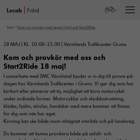
Men
Start
/
Kom och provkör med Lecab Fritid och Start2Ride
18 MAJ | KL. 10:00–15:00 | Värmlands Trafikcenter Grums
Kom och provkör med oss och
Start2Ride 18 maj!
I samarbete med SMC Värmland bjuder vi in dig till prova-på-
dagen hos Värmlands Trafikcenter i Grums. Vi ger dig som har
körkort eller planerar att ta, möjlighet att köra motorcykel
under ordnade former. Motorcyklar och skyddsutrustning,
kläder, hjälm, stövlar, handskar med mera kommer att finnas
för dig som inte har eget.
Körning kan ske både inom inhägnat område och på landsväg.
Du kommer att kunna provköra både på asfalt- och