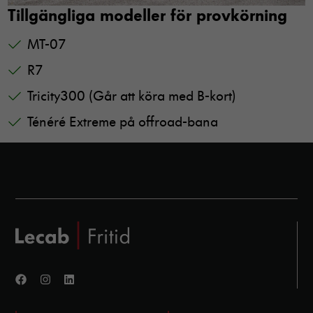
Tillgängliga modeller för provkörning
MT-07
R7
Tricity300 (Går att köra med B-kort)
Ténéré Extreme på offroad-bana
Nödvändiga
Dessa cookies
går inte att
välja bort. De