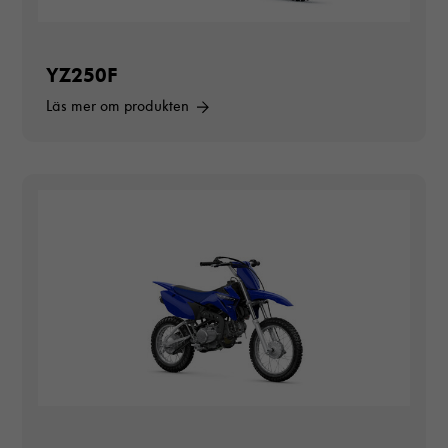
YZ250F
Läs mer om produkten
Nödvändiga
Dessa cookies
går inte att
välja bort. De
behövs för att
hemsidan över