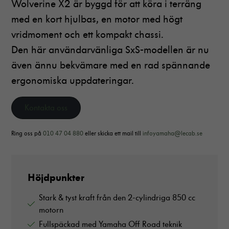
Wolverine X2 är byggd för att köra i terräng
med en kort hjulbas, en motor med högt
vridmoment och ett kompakt chassi.
Den här användarvänliga SxS-modellen är nu
även ännu bekvämare med en rad spännande
ergonomiska uppdateringar.
Kontakta oss
Ring oss på
010 47 04 880
eller skicka ett mail till
infoyamaha@lecab.se
Höjdpunkter
Stark & tyst kraft från den 2-cylindriga 850 cc
motorn
Fullspäckad med Yamaha Off Road teknik