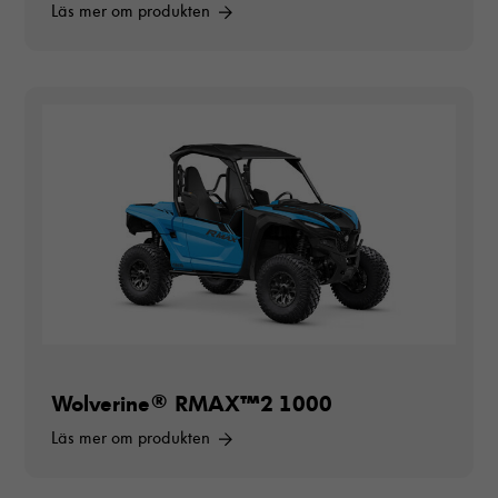
Läs mer om produkten
Nödvändiga
Dessa cookies
går inte att
välja bort. De
Wolverine® RMAX™2 1000
behövs för att
hemsidan över
Läs mer om produkten
huvud taget
ska fungera.