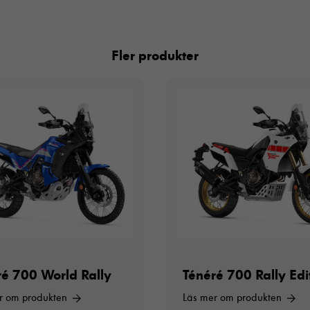
Fler produkter
Nödvändiga
Dessa
cookies går
inte att välja
bort. De
behövs för
att hemsidan
ré 700 World Rally
Ténéré 700 Rally Edi
över huvud
taget ska
r om produkten
Läs mer om produkten