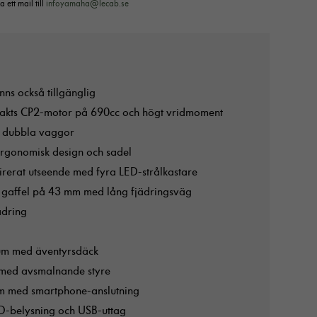
a ett mail till
infoyamaha@lecab.se
ns också tillgänglig
takts CP2-motor på 690cc och högt vridmoment
d dubbla vaggor
rgonomisk design och sadel
pirerat utseende med fyra LED-strålkastare
d gaffel på 43 mm med lång fjädringsväg
ädring
tum med äventyrsdäck
il med avsmalnande styre
rm med smartphone-anslutning
ED-belysning och USB-uttag