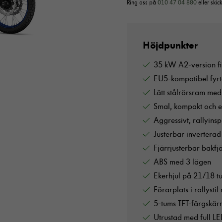
Ring oss på
010 47 04 880
eller skick
Höjdpunkter
35 kW A2-version fin
EU5-kompatibel fyr
Lätt stålrörsram me
Smal, kompakt och e
Aggressivt, rallyins
Justerbar invertera
Fjärrjusterbar bakfj
ABS med 3 lägen
Ekerhjul på 21/18 
Förarplats i rallyst
5-tums TFT-färgskä
Utrustad med full L