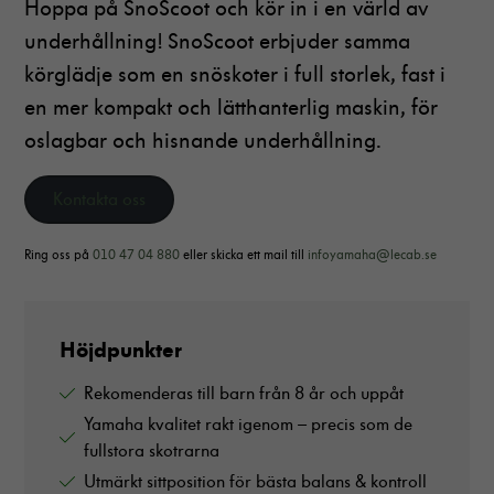
Hoppa på SnoScoot och kör in i en värld av
underhållning! SnoScoot erbjuder samma
körglädje som en snöskoter i full storlek, fast i
en mer kompakt och lätthanterlig maskin, för
oslagbar och hisnande underhållning.
Kontakta oss
Ring oss på
010 47 04 880
eller skicka ett mail till
infoyamaha@lecab.se
Höjdpunkter
Rekomenderas till barn från 8 år och uppåt
Yamaha kvalitet rakt igenom – precis som de
fullstora skotrarna
Utmärkt sittposition för bästa balans & kontroll