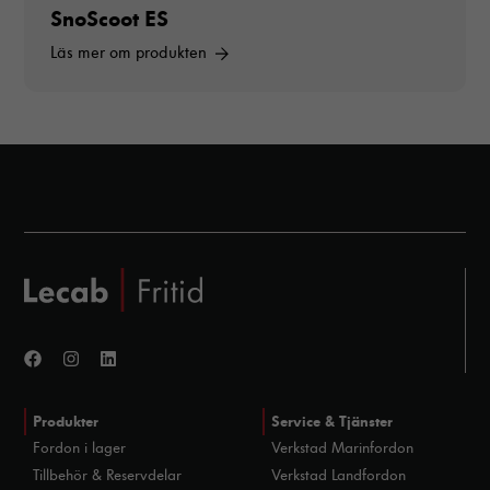
SnoScoot ES
hemsidan över
huvud taget
Läs mer om produkten
ska fungera.
Statistik
För att vi ska
kunna
förbättra
hemsidans
funktionalitet
och
uppbyggnad,
baserat på
hur hemsidan
används.
Produkter
Service & Tjänster
Upplevelse
Fordon i lager
Verkstad Marinfordon
För att vår
Tillbehör & Reservdelar
Verkstad Landfordon
hemsida ska