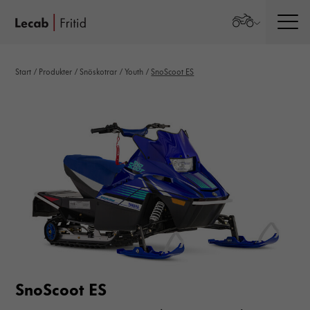
Men
Start
/
Produkter
/
Snöskotrar
/
Youth
/
SnoScoot ES
SnoScoot ES