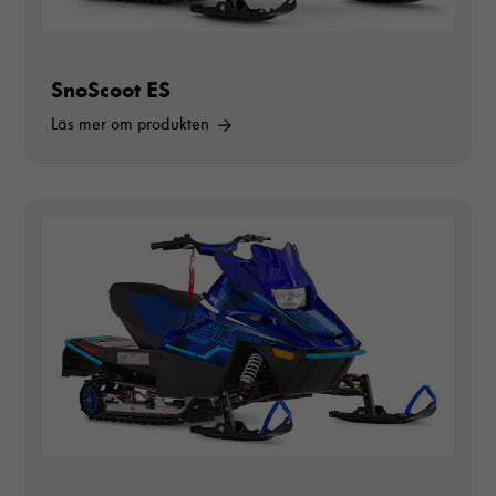
SnoScoot ES
Läs mer om produkten
Nödvändiga
Dessa cookies
går inte att
välja bort. De
behövs för att