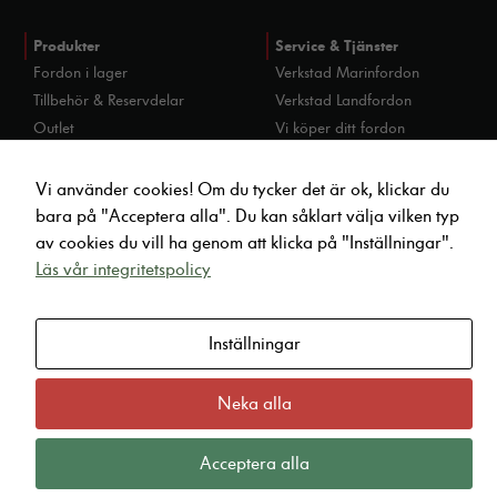
beteende när du
surfar ökar du
Produkter
Service & Tjänster
chansen att få se
Fordon i lager
Verkstad Marinfordon
personligt
Tillbehör & Reservdelar
Verkstad Landfordon
anpassat innehåll
och erbjudanden.
Outlet
Vi köper ditt fordon
Hemleverans
Vi använder cookies! Om du tycker det är ok, klickar du
bara på "Acceptera alla". Du kan såklart välja vilken typ
Fordonsförvaring
Kontakt
av cookies du vill ha genom att klicka på "Inställningar".
Vinterförvaring båt
infoyamaha@lecab.se
Läs vår integritetspolicy
Vinterförvaring MC
010 47 04 880
Gjuterigatan 20, Karlstad
Visselblås Incident
Inställningar
Kundomdömen
Neka alla
Acceptera alla