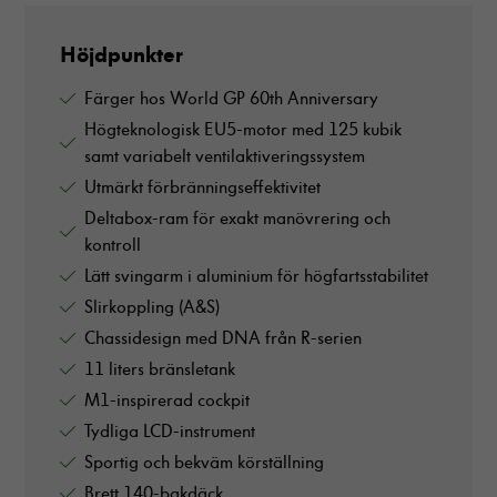
Höjdpunkter
Färger hos World GP 60th Anniversary
Högteknologisk EU5-motor med 125 kubik
samt variabelt ventilaktiveringssystem
Utmärkt förbränningseffektivitet
Deltabox-ram för exakt manövrering och
kontroll
Lätt svingarm i aluminium för högfartsstabilitet
Slirkoppling (A&S)
Chassidesign med DNA från R-serien
11 liters bränsletank
M1-inspirerad cockpit
Tydliga LCD-instrument
Sportig och bekväm körställning
Brett 140-bakdäck