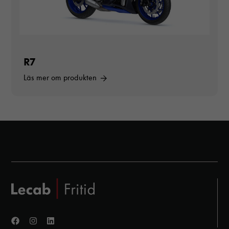
Upplevelse
För att vår
hemsida ska
prestera så
bra som
möjligt
R7
under ditt
besök. Om
Läs mer om produkten
du nekar
dessa
cookies
kommer viss
funktionalitet
att försvinna
från
hemsidan.
Marknadsföring
Genom att dela
med dig av dina
intressen och ditt