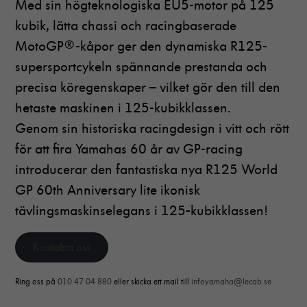
Med sin högteknologiska EU5-motor på 125
kubik, lätta chassi och racingbaserade
MotoGP®-kåpor ger den dynamiska R125-
supersportcykeln spännande prestanda och
precisa köregenskaper – vilket gör den till den
hetaste maskinen i 125-kubikklassen.
Genom sin historiska racingdesign i vitt och rött
för att fira Yamahas 60 år av GP-racing
introducerar den fantastiska nya R125 World
GP 60th Anniversary lite ikonisk
tävlingsmaskinselegans i 125-kubikklassen!
Kontakta oss
Ring oss på
010 47 04 880
eller skicka ett mail till
infoyamaha@lecab.se