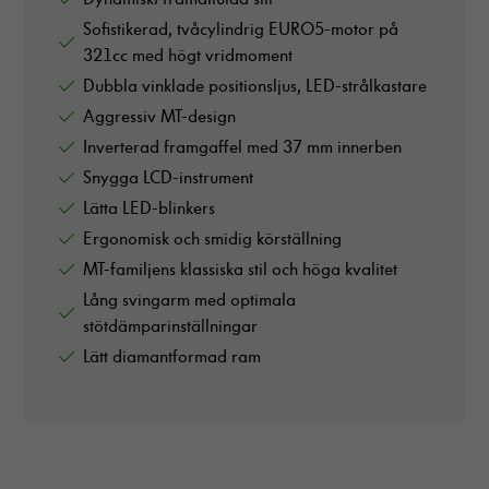
Sofistikerad, tvåcylindrig EURO5-motor på
321cc med högt vridmoment
Dubbla vinklade positionsljus, LED-strålkastare
Aggressiv MT-design
Inverterad framgaffel med 37 mm innerben
Snygga LCD-instrument
Lätta LED-blinkers
Ergonomisk och smidig körställning
MT-familjens klassiska stil och höga kvalitet
Lång svingarm med optimala
stötdämparinställningar
Lätt diamantformad ram