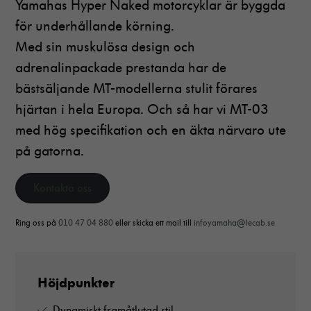
Yamahas Hyper Naked motorcyklar är byggda
för underhållande körning.
Med sin muskulösa design och
adrenalinpackade prestanda har de
bästsäljande MT-modellerna stulit förares
hjärtan i hela Europa. Och så har vi MT-03
med hög specifikation och en äkta närvaro ute
på gatorna.
Kontakta oss
Ring oss på
010 47 04 880
eller skicka ett mail till
infoyamaha@lecab.se
Höjdpunkter
Dynamiskt framåtlutad stil