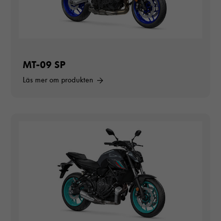
MT-09 SP
Läs mer om produkten
Nödvändiga
Dessa cookies
går inte att
välja bort. De