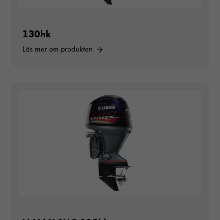
130hk
Läs mer om produkten
Nödvändiga
Dessa cookies
går inte att
välja bort. De
behövs för att
hemsidan över