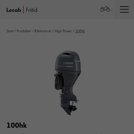
Men
Start
/
Produkter
/
Båtmotorer
/
High Power
/
100hk
100hk