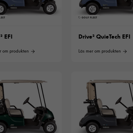
LEET
GOLF FLEET
² EFI
Drive² QuieTech EFI
r om produkten
Läs mer om produkten