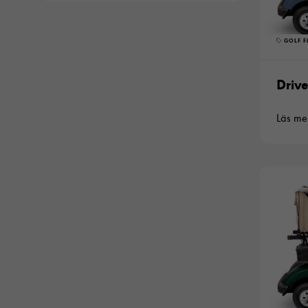
GOLF F
Drive
Läs me