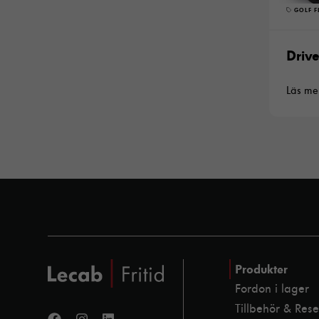
GOLF F
Driv
Läs me
Produkter
Fordon i lager
Tillbehör & Res