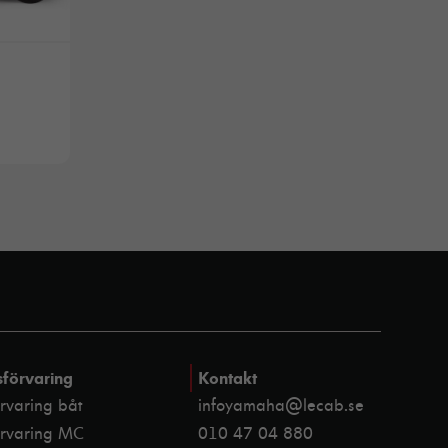
sförvaring
Kontakt
örvaring båt
infoyamaha@lecab.se
örvaring MC
010 47 04 880