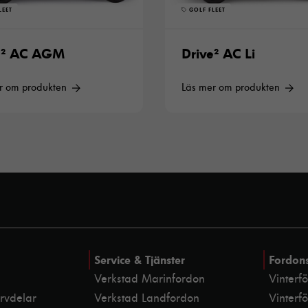
LEET
GOLF FLEET
e² AC AGM
Drive² AC Li
r om produkten
Läs mer om produkten
Service & Tjänster
Fordon
Verkstad Marinfordon
Vinterf
ervdelar
Verkstad Landfordon
Vinterf